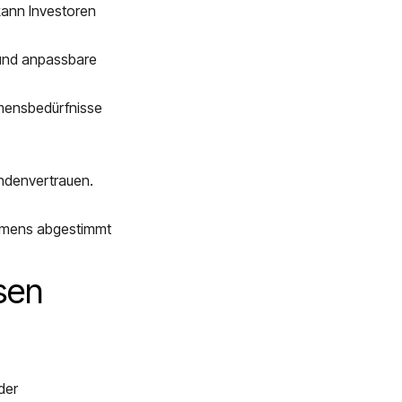
 kann Investoren
 und anpassbare
ehmensbedürfnisse
undenvertrauen.
ehmens abgestimmt
sen
der