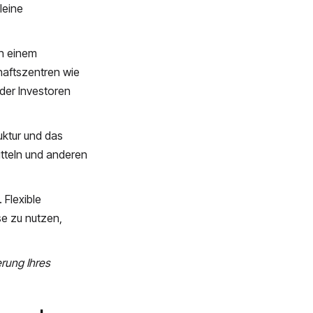
leine
in einem
chaftszentren wie
der Investoren
uktur und das
tteln und anderen
 Flexible
e zu nutzen,
erung Ihres