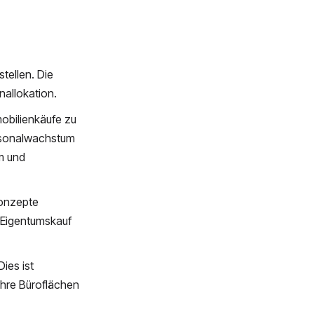
tellen. Die
nallokation.
obilienkäufe zu
ersonalwachstum
m und
konzepte
 Eigentumskauf
ies ist
hre Büroflächen