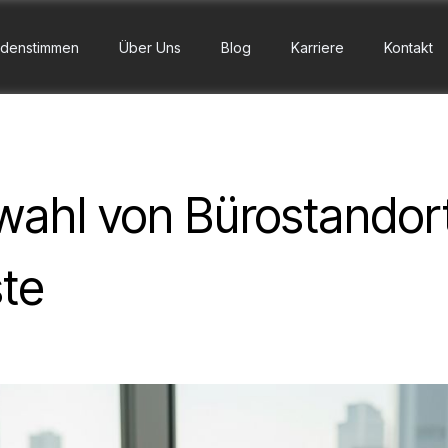
denstimmen
Über Uns
Blog
Karriere
Kontakt
wahl von Bürostandort
ste