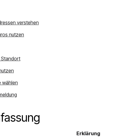
dressen verstehen
Büros nutzen
 Standort
nutzen
e wählen
nmeldung
fassung
Erklärung