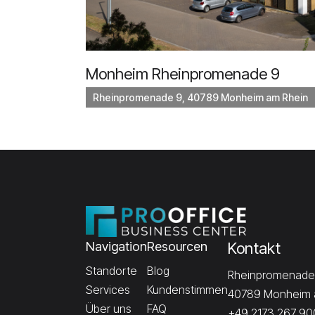
Monheim Rheinpromenade 9
Rheinpromenade 9, 40789 Monheim am Rhein
Navigation
Resourcen
Kontakt
Standorte
Blog
Rheinpromenade
Services
Kundenstimmen
40789 Monheim 
Über uns
FAQ
+49 2173 267 90