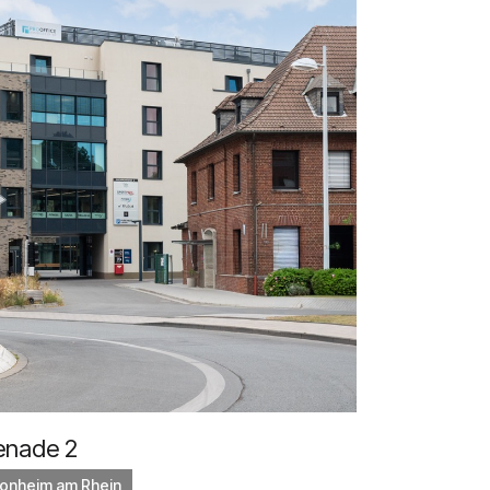
enade 2
onheim am Rhein