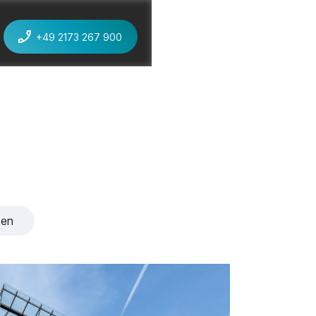
+49 2173 267 900
jetzt anrufen
sen