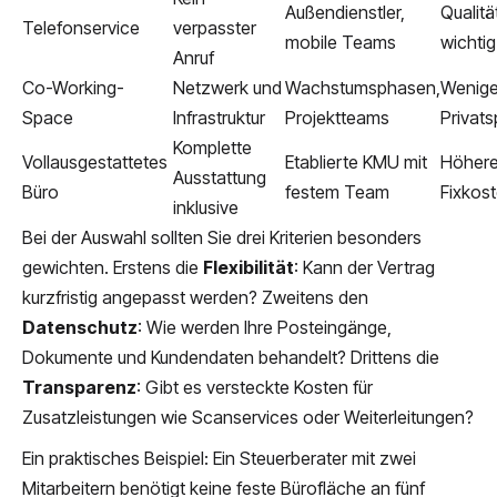
Außendienstler,
Qualitä
Telefonservice
verpasster
mobile Teams
wichtig
Anruf
Co-Working-
Netzwerk und
Wachstumsphasen,
Wenige
Space
Infrastruktur
Projektteams
Privat
Komplette
Vollausgestattetes
Etablierte KMU mit
Höher
Ausstattung
Büro
festem Team
Fixkos
inklusive
Bei der Auswahl sollten Sie drei Kriterien besonders
gewichten. Erstens die
Flexibilität
: Kann der Vertrag
kurzfristig angepasst werden? Zweitens den
Datenschutz
: Wie werden Ihre Posteingänge,
Dokumente und Kundendaten behandelt? Drittens die
Transparenz
: Gibt es versteckte Kosten für
Zusatzleistungen wie Scanservices oder Weiterleitungen?
Ein praktisches Beispiel: Ein Steuerberater mit zwei
Mitarbeitern benötigt keine feste Bürofläche an fünf