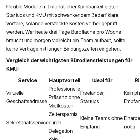
Flexible Modelle mit monatlicher Kündbarkeit
bieten
Startups und KMU mit schwankendem Bedarf klare
Vorteile, solange versteckte Kosten vorher geprüft
werden. Wer heute drei Tage Bürofläche pro Woche
braucht und morgen vielleicht ein Team aufbaut, sollte
keine Verträge mit langen Bindungszeiten eingehen.
Vergleich der wichtigsten Bürodienstleistungen für
KMU:
Service
Hauptvorteil
Ideal für
Ri
Professionelle
Virtuelle
Freelancer,
Kein p
Präsenz ohne
Geschäftsadresse
Startups
Empfa
Mietkosten
Zeitersparnis
Kleine Teams ohne
Einarbe
Sekretariatsservice
durch
Empfang
nötig
Delegation
Kein