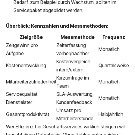
Bedarf, zum Beispiel durch Wachstum, sollten im
Servicepaket abgebildet werden.
Überblick: Kennzahlen und Messmethoden:
Zielgröße
Messmethode
Frequenz
Zeitgewinn pro
Zeiterfassung
Monatlich
Aufgabe
vorher/nachher
Kostenvergleich
Kostenentwicklung
Quartalsweise
intern/extern
Kurzumfrage im
Mitarbeiterzufriedenheit
Monatlich
Team
Servicequalität
SLA-Auswertung,
Monatlich
Dienstleister
Kundenfeedback
Umsatz pro
Gesamtproduktivität
Halbjährlich
Mitarbeiterstunde
Wer
Effizienz bei Geschäftsservices
wirklich steigern will,
braucht diese Datenbasis. Ohne Zahlen entscheiden