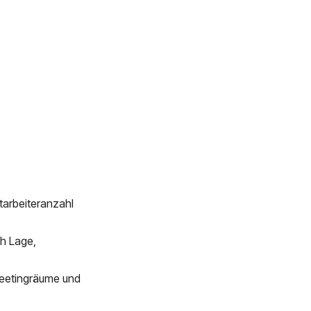
itarbeiteranzahl
h Lage,
Meetingräume und