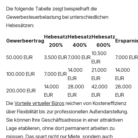
Die folgende Tabelle zeigt beispielhaft die
Gewerbesteuerbelastung bei unterschiedlichen
Hebesätzen:
Hebesatz
Hebesatz
Hebesatz
Gewerbeertrag
Ersparni
200%
400%
600%
10.500
50.000 EUR
3.500 EUR
7.000 EUR
7.000 EUR
EUR
14.000
21.000
14.000
100.000 EUR
7.000 EUR
EUR
EUR
EUR
14.000
28.000
42.000
28.000
200.000 EUR
EUR
EUR
EUR
EUR
Die
Vorteile virtueller Büros
reichen von Kosteneffizienz
über Flexibilität bis zur professionellen Außendarstellung.
Sie können Ihre Geschäftsadresse in einer attraktiven
Lage etablieren, ohne dort permanent arbeiten zu
müssen. Das spart nicht nur Miete, sondern auch