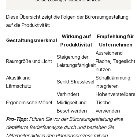
Diese Übersicht zeigt die Folgen der Büroraumgestaltung
auf die Produktivität:
Wirkung auf
Empfehlung für
Gestaltungsmerkmal
Produktivität
Unternehmen
Ausreichend
Steigerung der
Raumgröße und Licht
Fläche, Tageslicht
Leistungsfähigkeit
nutzen
Akustik und
Schalldämmung
Senkt Stresslevel
Lärmschutz
integrieren
Verhindert
Höhenverstellbare
Ergonomische Möbel
Müdigkeit und
Tische
Beschwerden
verwenden
Pro-Tipp:
Führen Sie vor der Büroraumgestaltung eine
detaillierte Bedarfsanalyse durch und beziehen Sie
Mitarbeiter aktiv in den Planungsprozess mit ein.