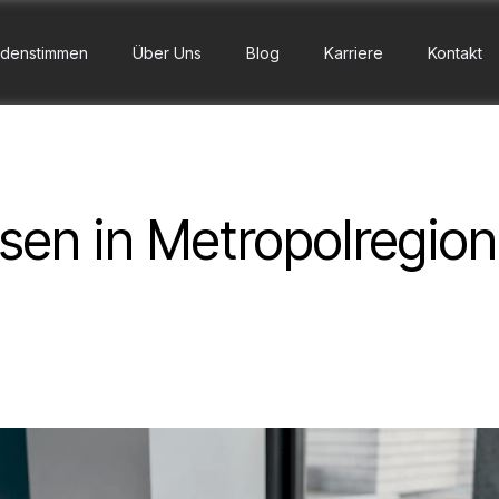
denstimmen
Über Uns
Blog
Karriere
Kontakt
en in Metropolregione