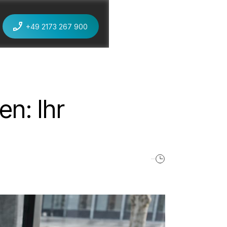
+49 2173 267 900
jetzt anrufen
n: Ihr