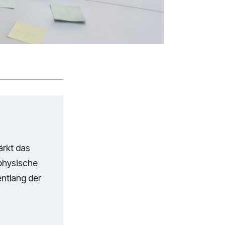
ärkt das
 physische
entlang der