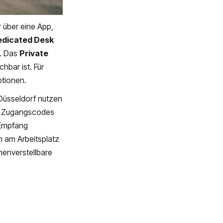
r über eine App,
dicated Desk
t. Das
Private
hbar ist. Für
ptionen.
 Düsseldorf nutzen
nd Zugangscodes
 Empfang
n am Arbeitsplatz
henverstellbare