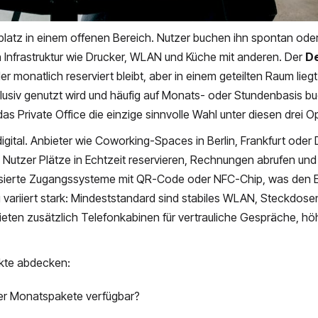
tsplatz in einem offenen Bereich. Nutzer buchen ihn spontan ode
 Infrastruktur wie Drucker, WLAN und Küche mit anderen. Der
De
der monatlich reserviert bleibt, aber in einem geteilten Raum lieg
usiv genutzt wird und häufig auf Monats- oder Stundenbasis buc
as Private Office die einzige sinnvolle Wahl unter diesen drei O
ital. Anbieter wie Coworking-Spaces in Berlin, Frankfurt oder
e Nutzer Plätze in Echtzeit reservieren, Rechnungen abrufen u
asierte Zugangssysteme mit QR-Code oder NFC-Chip, was den
 variiert stark: Mindeststandard sind stabiles WLAN, Steckdose
eten zusätzlich Telefonkabinen für vertrauliche Gespräche, hö
nkte abdecken:
der Monatspakete verfügbar?