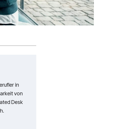
rufler in
arkeit von
cated Desk
h.