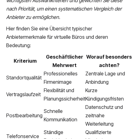
wichtigsten Auswahlkriterien und gewichten Sie diese
nach Priorität, um einen systematischen Vergleich der
Anbieter zu ermöglichen.
Hier finden Sie eine Übersicht typischer
Anbietermerkmale für virtuelle Büros und deren
Bedeutung:
Geschäftlicher
Worauf besonders
Kriterium
Mehrwert
achten?
Professionelles
Zentrale Lage und
Standortqualität
Firmenimage
Anbindung
Flexibilität und
Kurze
Vertragslaufzeit
Planungssicherheit
Kündigungsfristen
Datenschutz und
Schnelle
Postbearbeitung
zeitnahe
Kommunikation
Weiterleitung
Ständige
Qualifizierte
Telefonservice