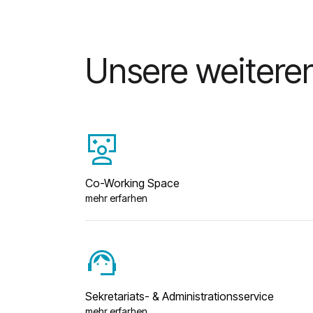
Unsere weitere
interactive_space
Co-Working Space
mehr erfarhen
support_agent
Sekretariats- & Administrationsservice
mehr erfarhen