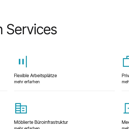
n Services
align_justify_flex_end
wo
Flexible Arbeitsplätze
Pri
mehr erfarhen
meh
corporate_fare
meetin
Möblierte Büroinfrastruktur
Mee
mehr erfarhen
meh