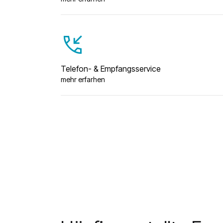
phone_callback
Telefon- & Empfangsservice
mehr erfarhen