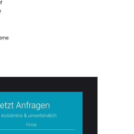
f
n
erne
etzt Anfragen
 kostenlos & unverbindlich