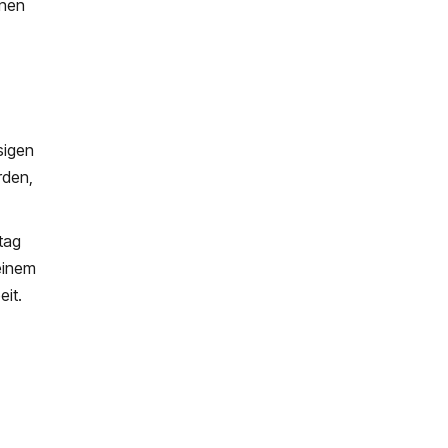
hnen
sigen
rden,
tag
einem
eit.