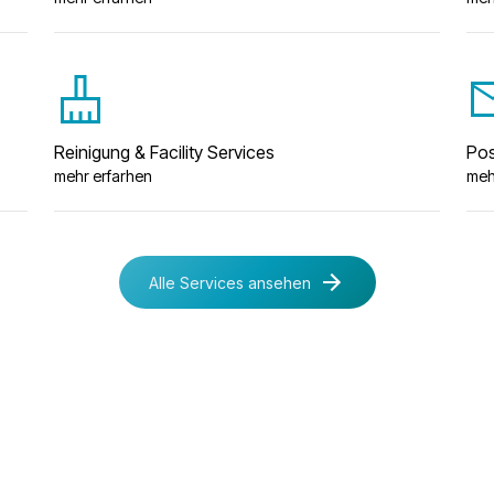
cleaning_services
forward_
Reinigung & Facility Services
Pos
mehr erfarhen
meh
Alle Services ansehen
Alle Services ansehen