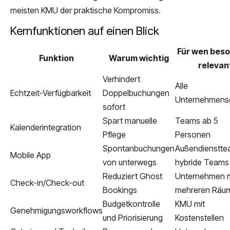
meisten KMU der praktische Kompromiss.
Kernfunktionen auf einen Blick
Für wen bes
Funktion
Warum wichtig
relevan
Verhindert
Alle
Echtzeit-Verfügbarkeit
Doppelbuchungen
Unternehmens
sofort
Spart manuelle
Teams ab 5
Kalenderintegration
Pflege
Personen
Spontanbuchungen
Außendienstte
Mobile App
von unterwegs
hybride Teams
Reduziert Ghost
Unternehmen m
Check-in/Check-out
Bookings
mehreren Räu
Budgetkontrolle
KMU mit
Genehmigungsworkflows
und Priorisierung
Kostenstellen