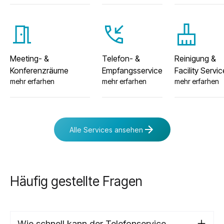
meeting_room
phone_callback
cleaning_services
Meeting- &
Telefon- &
Reinigung &
Konferenzräume
Empfangsservice
Facility Servi
mehr erfarhen
mehr erfarhen
mehr erfarhen
Alle Services ansehen
Alle Services ansehen
Häufig gestellte Fragen
Wie schnell kann der Telefonservice