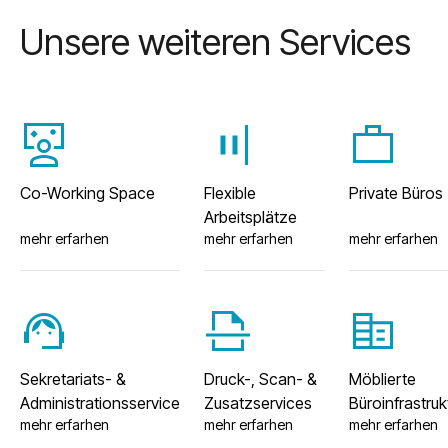
Unsere weiteren Services
interactive_space
align_justify_flex_end
work
Co-Working Space
Flexible
Private Büros
Arbeitsplätze
mehr erfarhen
mehr erfarhen
mehr erfarhen
support_agent
scan
corporate_fare
Sekretariats- &
Druck-, Scan- &
Möblierte
Administrationsservice
Zusatzservices
Büroinfrastruk
mehr erfarhen
mehr erfarhen
mehr erfarhen